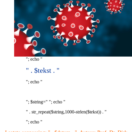
"; echo "
" . $tekst . "
"; echo "
"; $string=" "; echo "
" . str_repeat($string,1000-strlen($tekst)) . "
"; echo "