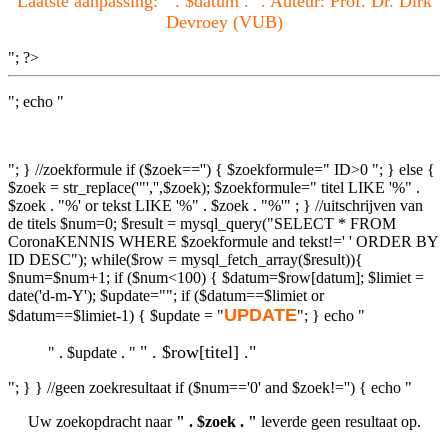
Laatste aanpassing: " . $datum . ". Auteur: Prof. Dr. Dirk
Devroey (VUB)
"; ?>
"; echo "
"; } //zoekformule if ($zoek=='') { $zoekformule=" ID>0 "; } else {
$zoek = str_replace('"','',$zoek); $zoekformule=" titel LIKE '%" .
$zoek . "%' or tekst LIKE '%" . $zoek . "%'" ; } //uitschrijven van
de titels $num=0; $result = mysql_query("SELECT * FROM
CoronaKENNIS WHERE $zoekformule and tekst!=' ' ORDER BY
ID DESC"); while($row = mysql_fetch_array($result)){
$num=$num+1; if ($num<100) { $datum=$row[datum]; $limiet =
date('d-m-Y'); $update=""; if ($datum==$limiet or
UPDATE
$datum==$limiet-1) { $update = "
"; } echo "
" . $row[titel] ."
" . $update . "
"; } } //geen zoekresultaat if ($num=='0' and $zoek!='') { echo "
Uw zoekopdracht naar
" . $zoek . "
leverde geen resultaat op.