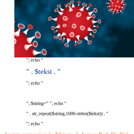
"; echo "
" . $tekst . "
"; echo "
"; $string=" "; echo "
" . str_repeat($string,1000-strlen($tekst)) . "
"; echo "