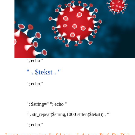
"; echo "
" . $tekst . "
"; echo "
"; $string=" "; echo "
" . str_repeat($string,1000-strlen($tekst)) . "
"; echo "