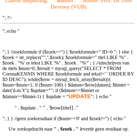
Laatste aanpassing: " . $datum . ". Auteur: Prof. Dr. Dirk
Devroey (VUB)
"; ?>
"; echo "
"; } //zoekformule if ($zoek=='') { $zoekformule=" ID>0 "; } else {
$zoek = str_replace('"','',$zoek); $zoekformule=" titel LIKE '%" .
$zoek . "%' or tekst LIKE '%" . $zoek . "%'" ; } //uitschrijven van
de titels $num=0; $result = mysql_query("SELECT * FROM
CoronaKENNIS WHERE $zoekformule and tekst!=' ' ORDER BY
ID DESC"); while($row = mysql_fetch_array($result)){
$num=$num+1; if ($num<100) { $datum=$row[datum]; $limiet =
date('d-m-Y'); $update=""; if ($datum==$limiet or
UPDATE
$datum==$limiet-1) { $update = "
"; } echo "
" . $row[titel] ."
" . $update . "
"; } } //geen zoekresultaat if ($num=='0' and $zoek!='') { echo "
Uw zoekopdracht naar
" . $zoek . "
leverde geen resultaat op.